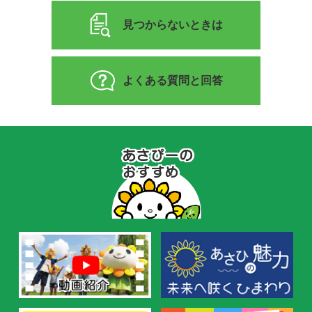
見つからないときは
よくある質問と回答
あ
さ
ぴ
ー
の
お
す
す
め