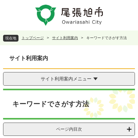
ペ
メ
ー
ニ
ジ
ュ
の
ー
先
を
頭
飛
トップページ
>
サイト利用案内
>
キーワードでさがす方法
現在地
で
ば
す
し
。
て
サイト利用案内
本
文
へ
サイト利用案内メニュー
本
文
キーワードでさがす方法
ページ内目次