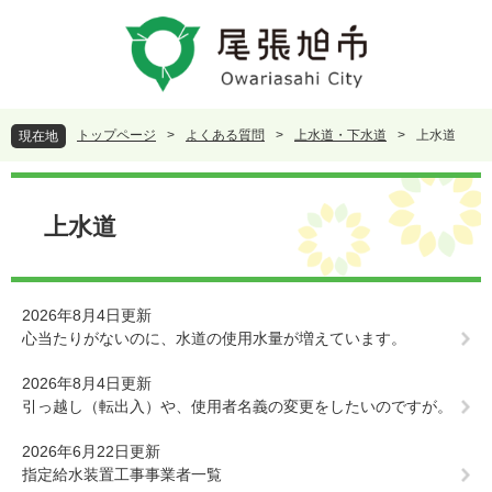
ペ
メ
ー
ニ
ジ
ュ
の
ー
先
を
頭
飛
トップページ
>
よくある質問
>
上水道・下水道
>
上水道
現在地
で
ば
す
し
本
。
て
文
本
上水道
文
へ
2026年8月4日更新
心当たりがないのに、水道の使用水量が増えています。
2026年8月4日更新
引っ越し（転出入）や、使用者名義の変更をしたいのですが。
2026年6月22日更新
指定給水装置工事事業者一覧