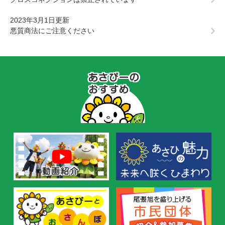
2023年3月1日更新
悪質商法にご注意ください
あ
さ
ぴ
ー
の
お
す
す
め