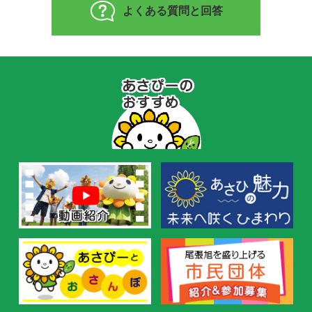
よくある質問と回答
あ
さ
ぴ
ー
の
お
す
す
め