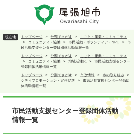
ペ
メ
ー
ニ
ジ
ュ
の
ー
先
を
頭
飛
トップページ
>
分類でさがす
>
しごと・産業・コミュニティ
現在地
で
ば
>
コミュニティ・協働
>
市民活動・ボランティア・NPO
>
市
す
し
民活動支援センター登録団体活動情報一覧
。
て
トップページ
>
分類でさがす
>
しごと・産業・コミュニティ
本
>
コミュニティ・協働
>
地域活性化
>
市民活動支援センター
文
登録団体活動情報一覧
へ
トップページ
>
分類でさがす
>
市政情報
>
市の取り組み
>
シティプロモーション・定住促進
>
市民活動支援センター登録団
体活動情報一覧
本
文
市民活動支援センター登録団体活動
情報一覧