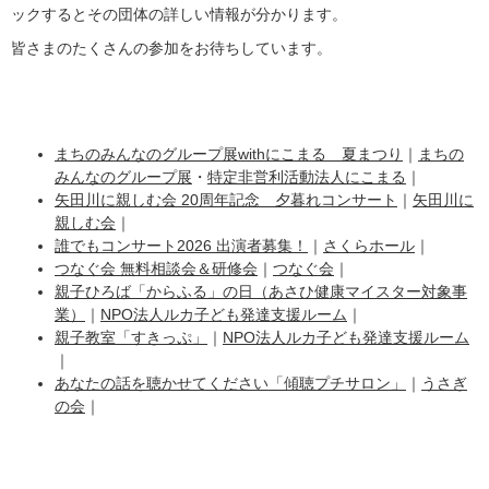
ックするとその団体の詳しい情報が分かります。
皆さまのたくさんの参加をお待ちしています。
まちのみんなのグループ展withにこまる 夏まつり
｜
まちの
みんなのグループ展
・
特定非営利活動法人にこまる
｜
矢田川に親しむ会 20周年記念 夕暮れコンサート
｜
矢田川に
親しむ会
｜
誰でもコンサート2026 出演者募集！
｜
さくらホール
｜
つなぐ会 無料相談会＆研修会
｜
つなぐ会
｜
親子ひろば「からふる」の日（あさひ健康マイスター対象事
業）
｜
NPO法人ルカ子ども発達支援ルーム
｜
親子教室「すきっぷ」
｜
NPO法人ルカ子ども発達支援ルーム
｜
あなたの話を聴かせてください「傾聴プチサロン」
｜
うさぎ
の会
｜