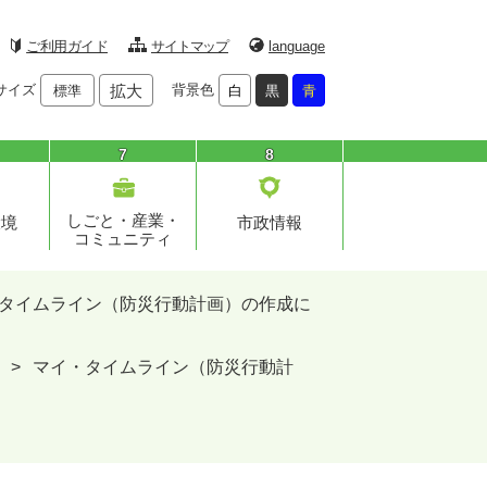
ご利用ガイド
サイトマップ
language
サイズ
拡大
背景色
標準
白
黒
青
7
8
しごと・産業・
環境
市政情報
コミュニティ
タイムライン（防災行動計画）の作成に
>
マイ・タイムライン（防災行動計