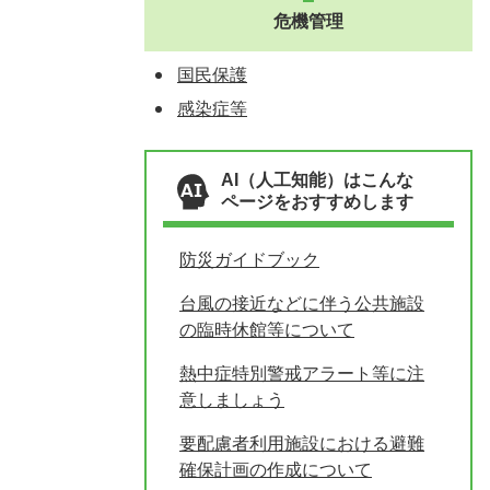
危機管理
国民保護
感染症等
AI（人工知能）はこんな
ページをおすすめします
防災ガイドブック
台風の接近などに伴う公共施設
の臨時休館等について
熱中症特別警戒アラート等に注
意しましょう
要配慮者利用施設における避難
確保計画の作成について