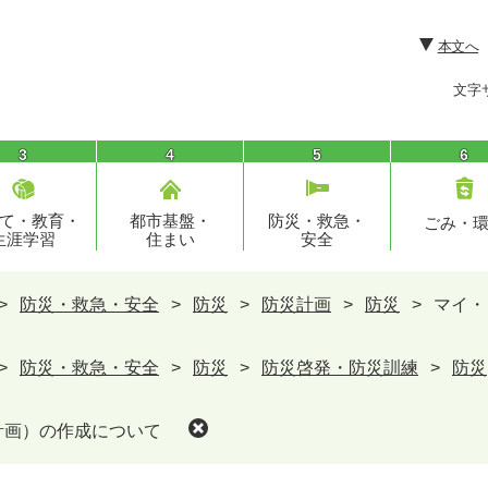
本文へ
文字
3
4
5
6
て・教育・
都市基盤・
防災・救急・
ごみ・
生涯学習
住まい
安全
>
防災・救急・安全
>
防災
>
防災計画
>
防災
>
マイ・
>
防災・救急・安全
>
防災
>
防災啓発・防災訓練
>
防災
計画）の作成について