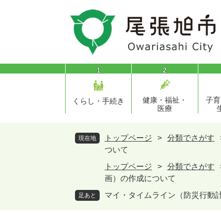
ペ
メ
ー
ニ
ジ
ュ
の
ー
先
を
頭
飛
1
2
で
ば
す
し
健康・福祉・
子育
。
て
くらし・手続き
医療
本
文
へ
トップページ
>
分類でさがす
現在地
ついて
トップページ
>
分類でさがす
画）の作成について
マイ・タイムライン（防災行動
足あと