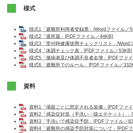
様式
様式1「避難所利用者登録票」[Wordファイル／55
様式2「退所届」[PDFファイル／44KB]
様式3「受付時健康状態チェックリスト」[Wordフ
様式4「体調チェック表」[PDFファイル／53KB]
様式5「傷病者及び体調不良者名簿」[PDFファイル
様式6「避難所でのルール」[PDFファイル／332K
資料
資料1「場面ごとに想定される装備」[PDFファイル
資料2「感染症対策（手洗い・咳エチケット）」[PD
資料3「手洗いで感染症予防」[PDFファイル／833
資料4「避難所の感染予防対策について」[PDFファ