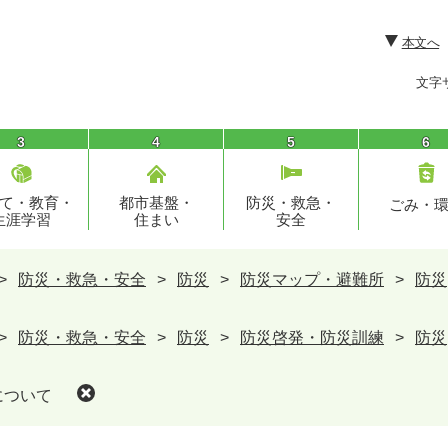
本文へ
文字
3
4
5
6
て・教育・
都市基盤・
防災・救急・
ごみ・
生涯学習
住まい
安全
>
防災・救急・安全
>
防災
>
防災マップ・避難所
>
防災
>
防災・救急・安全
>
防災
>
防災啓発・防災訓練
>
防災
について