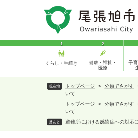
ペ
メ
ー
ニ
ジ
ュ
の
ー
先
を
頭
飛
1
2
で
ば
す
し
健康・福祉・
子育
。
て
くらし・手続き
医療
本
文
へ
トップページ
>
分類でさがす
現在地
いて
トップページ
>
分類でさがす
いて
避難所における感染症への対応
足あと