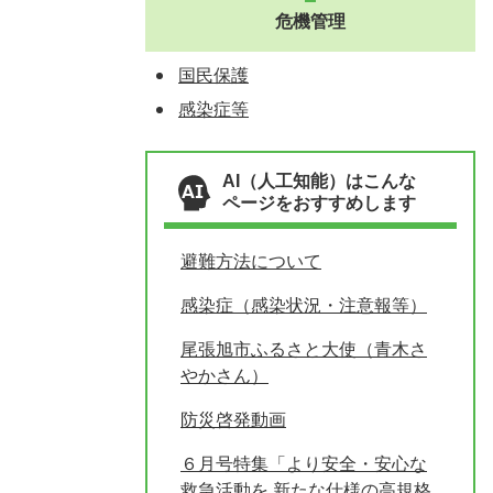
危機管理
国民保護
感染症等
AI（人工知能）はこんな
ページをおすすめします
避難方法について
感染症（感染状況・注意報等）
尾張旭市ふるさと大使（青木さ
やかさん）
防災啓発動画
６月号特集「より安全・安心な
救急活動を 新たな仕様の高規格