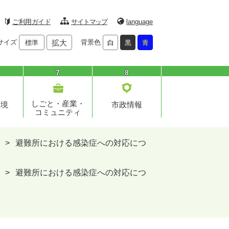
ご利用ガイド
サイトマップ
language
サイズ
拡大
背景色
標準
白
黒
青
7
8
しごと・産業・
環境
市政情報
コミュニティ
>
避難所における感染症への対応につ
>
避難所における感染症への対応につ