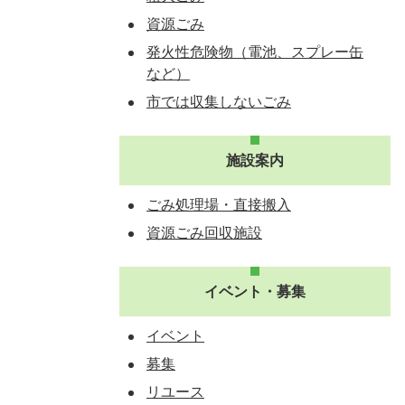
資源ごみ
発火性危険物（電池、スプレー缶
など）
市では収集しないごみ
施設案内
ごみ処理場・直接搬入
資源ごみ回収施設
イベント・募集
イベント
募集
リユース