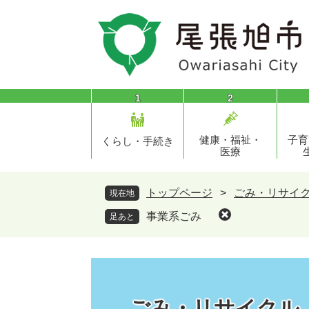
ペ
メ
ー
ニ
ジ
ュ
の
ー
先
を
頭
飛
1
2
で
ば
す
し
健康・福祉・
子育
。
て
くらし・手続き
医療
本
文
へ
トップページ
>
ごみ・リサイ
現在地
事業系ごみ
足あと
ごみ・リサイクル