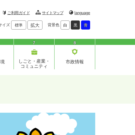
ご利用ガイド
サイトマップ
language
サイズ
拡大
背景色
標準
白
黒
青
7
8
しごと・産業・
環境
市政情報
コミュニティ