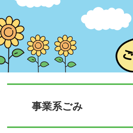
本
文
事業系ごみ