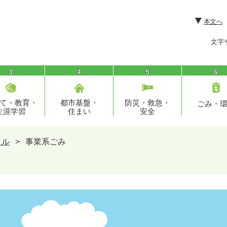
本文へ
文字
3
4
5
6
て・教育・
都市基盤・
防災・救急・
ごみ・
生涯学習
住まい
安全
クル
>
事業系ごみ