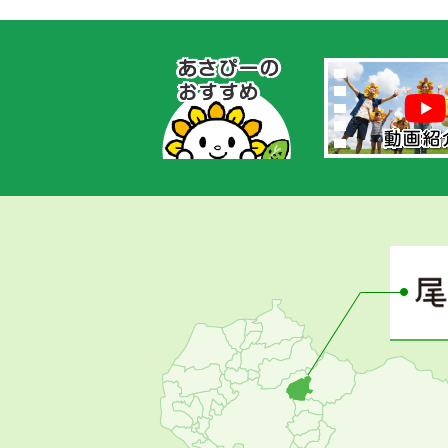
あ
さ
ぴ
ー
の
お
す
す
め