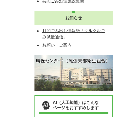
共同ごみ処理施設更新
お知らせ
月間ごみ出し情報紙「クルクルご
み減量通信」
お願い・ご案内
AI（人工知能）はこんな
ページをおすすめします