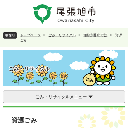
ペ
メ
ー
ニ
ジ
ュ
の
ー
先
を
頭
飛
トップページ
>
ごみ・リサイクル
>
種類別排出方法
>
資源
現在地
で
ば
ごみ
す
し
。
て
本
文
ごみ・リサイクル
へ
ごみ・リサイクルメニュー
本
文
資源ごみ