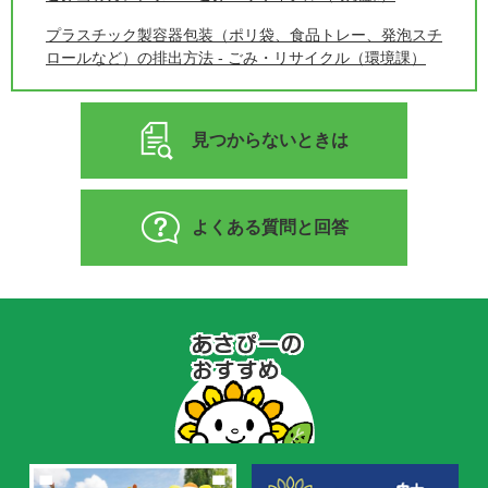
プラスチック製容器包装（ポリ袋、食品トレー、発泡スチ
ロールなど）の排出方法 - ごみ・リサイクル（環境課）
見つからないときは
よくある質問と回答
あ
さ
ぴ
ー
の
お
す
す
め