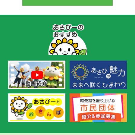
あ
さ
ぴ
ー
の
お
す
す
め