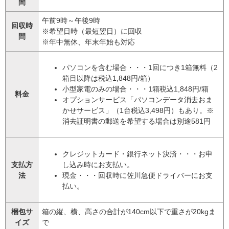
間
午前9時～午後9時
回収時
※希望日時（最短翌日）に回収
間
※年中無休、年末年始も対応
パソコンを含む場合・・・1回につき1箱無料（2
箱目以降は税込1,848円/箱）
​小型家電のみの場合・・・1箱税込1,848円/箱
料金
​オプションサービス「パソコンデータ消去おま
かせサービス」（1台税込3,498円）もあり。※
消去証明書の郵送を希望する場合は別途581円
クレジットカード・銀行ネット決済・・・お申
支払方
し込み時にお支払い。
法
現金・・・回収時に佐川急便ドライバーにお支
払い。
梱包サ
箱の縦、横、高さの合計が140cm以下で重さが20kgま
イズ
で