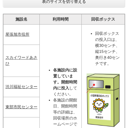
表のサイズを切り替える
施設名
利用時間
回収ボックス
回収ボックス
尾張旭市役所
の投入口は、
横30センチ、
縦15センチ、
スカイワードあさ
奥行き40セン
ひ
チです。
各施設内に設
置していま
す。開館時間
渋川福祉センター
内に投入
して
ください。
各施設の開館
日、開館時間
東部市民センター
等の詳細は、
回収場所のホ
ームページで