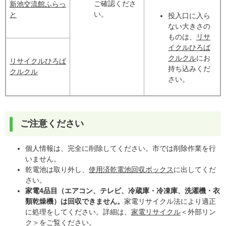
ご確認くださ
新池交流館ふらっ
い。
と
投入口に入ら
ない大きさの
ものは、
リサ
イクルひろば
クルクル
にお
リサイクルひろば
持ち込みくだ
クルクル
さい。
ご注意ください
個人情報は、完全に削除してください。市では削除作業を行
いません。
乾電池は取り外し、
使用済乾電池回収ボックス
に出してくだ
さい。
家電4品目（エアコン、テレビ、冷蔵庫・冷凍庫、洗濯機・衣
類乾燥機）は回収できません。
家電リサイクル法により適正
に処理をしてください。詳細は、
家電リサイクル
＜外部リン
ク＞
をご覧ください。