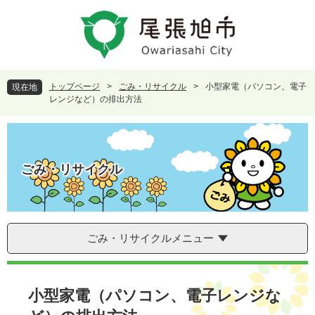
ペ
メ
ー
ニ
ジ
ュ
の
ー
先
を
頭
飛
トップページ
>
ごみ・リサイクル
>
小型家電（パソコン、電子
現在地
で
ば
レンジなど）の排出方法
す
し
。
て
本
文
ごみ・リサイクル
へ
ごみ・リサイクルメニュー
本
文
小型家電（パソコン、電子レンジな