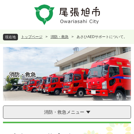
ペ
メ
ー
ニ
ジ
ュ
の
ー
先
を
頭
飛
トップページ
>
消防・救急
>
あさひAEDサポートについて。
現在地
で
ば
す
し
。
て
本
文
へ
消防・救急
消防・救急メニュー
本
文