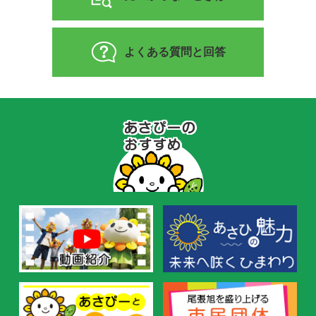
よくある質問と回答
あ
さ
ぴ
ー
の
お
す
す
め