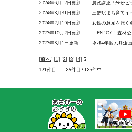
2024年6月12日更新
農政講座「米粉ピ
2024年3月31日更新
三郷駅まち育てイ
2024年2月19日更新
女性の意見を聴く
2023年10月2日更新
「ENJOY！森林
2023年3月1日更新
令和4年度民具企画
[
前へ
] [
1
] [
2
] [
3
] [
4
] 5
121件目 ～ 135件目 / 135件中