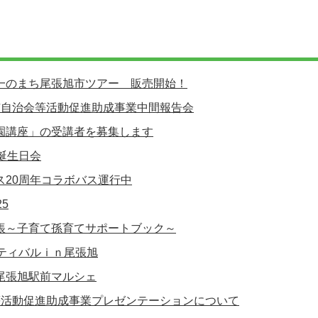
一のまち尾張旭市ツアー 販売開始！
市自治会等活動促進助成事業中間報告会
園講座」の受講者を募集します
誕生日会
ス20周年コラボバス運行中
5
帳～子育て孫育てサポートブック～
スティバルｉｎ尾張旭
尾張旭駅前マルシェ
等活動促進助成事業プレゼンテーションについて