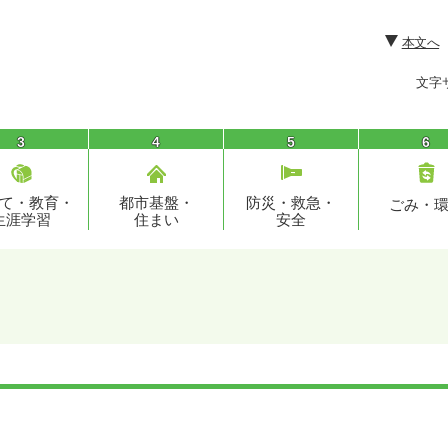
本文へ
文字
3
4
5
6
て・教育・
都市基盤・
防災・救急・
ごみ・
生涯学習
住まい
安全