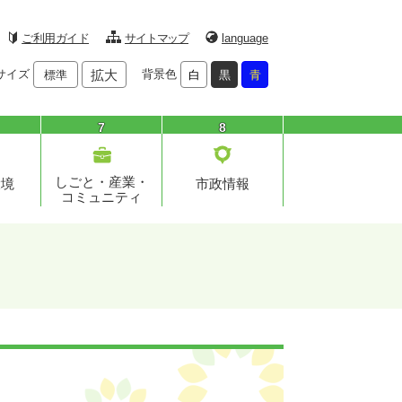
ご利用ガイド
サイトマップ
language
サイズ
拡大
背景色
標準
白
黒
青
7
8
しごと・産業・
環境
市政情報
コミュニティ