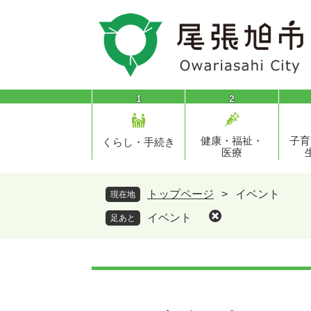
ペ
メ
ー
ニ
ジ
ュ
の
ー
先
を
頭
飛
1
2
で
ば
す
し
健康・福祉・
子育
。
て
くらし・手続き
医療
本
文
へ
トップページ
>
イベント
現在地
イベント
足あと
本
文