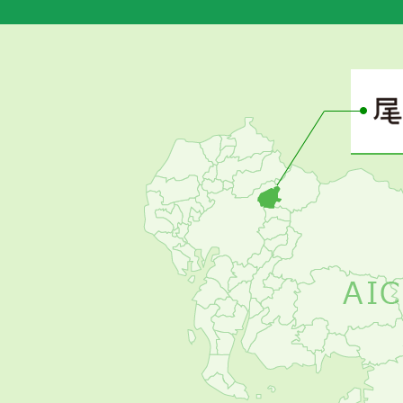
あ
さ
ぴ
ー
の
お
す
す
め