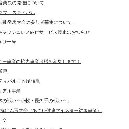
民音楽祭の開催について
ックフェスティバル
民芸能発表大会の参加者募集について
キャッシュレス納付サービス停止のお知らせ
さぴー号
ター事業の協力事業者様を募集します！
n瀬戸
スティバルｉｎ尾張旭
イアル事業
林の戦い～小牧・長久手の戦い～」
対抗けん玉大会（あさひ健康マイスター対象事業）
ーク