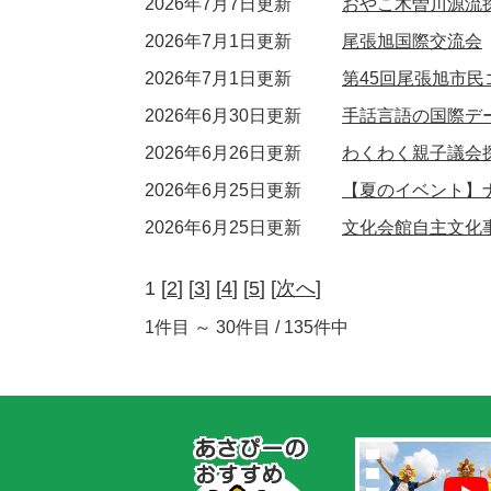
2026年7月7日更新
おやこ木曽川源流
2026年7月1日更新
尾張旭国際交流会
2026年7月1日更新
第45回尾張旭市
2026年6月30日更新
手話言語の国際デ
2026年6月26日更新
わくわく親子議会
2026年6月25日更新
【夏のイベント】
2026年6月25日更新
文化会館自主文化
1 [
2
] [
3
] [
4
] [
5
] [
次へ
]
1件目 ～ 30件目 / 135件中