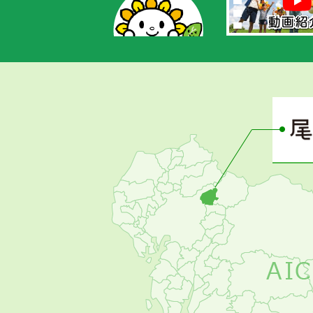
あ
さ
ぴ
ー
の
お
す
す
め