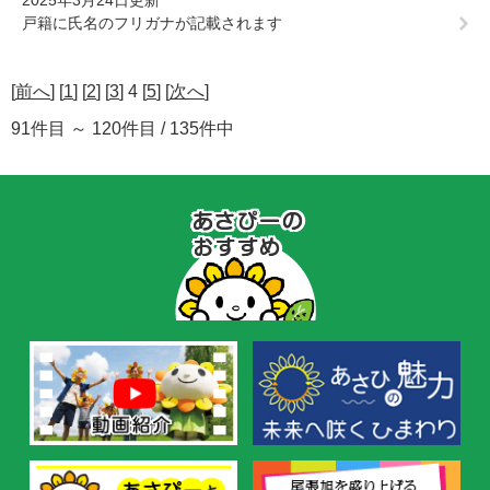
戸籍に氏名のフリガナが記載されます
[
前へ
] [
1
] [
2
] [
3
] 4 [
5
] [
次へ
]
91件目 ～ 120件目 / 135件中
あ
さ
ぴ
ー
の
お
す
す
め