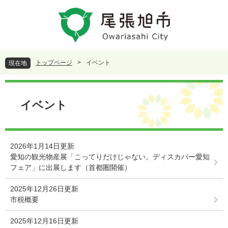
ペ
メ
ー
ニ
ジ
ュ
の
ー
先
を
頭
飛
トップページ
>
イベント
現在地
で
ば
す
し
本
。
て
文
本
イベント
文
へ
2026年1月14日更新
愛知の観光物産展「こってりだけじゃない。ディスカバー愛知
フェア」に出展します（首都圏開催）
2025年12月26日更新
市税概要
2025年12月16日更新