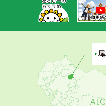
あ
さ
ぴ
ー
の
お
す
す
め