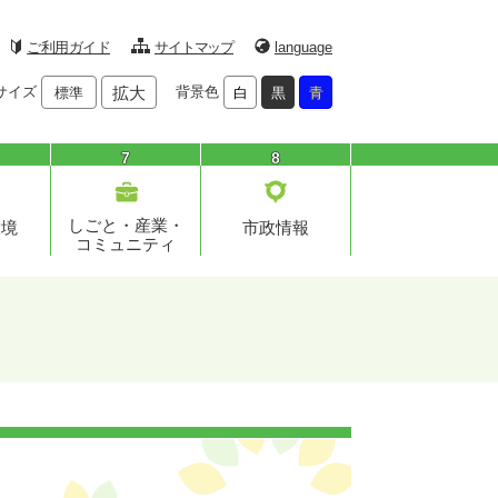
ご利用ガイド
サイトマップ
language
サイズ
拡大
背景色
標準
白
黒
青
7
8
しごと・産業・
環境
市政情報
コミュニティ