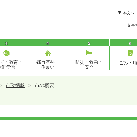
本文へ
文字
3
4
5
6
て・教育・
都市基盤・
防災・救急・
ごみ・
生涯学習
住まい
安全
>
市政情報
>
市の概要