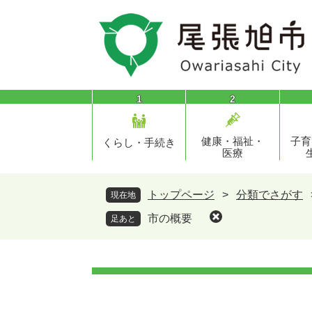
ペ
メ
ー
ニ
ジ
ュ
の
ー
先
を
頭
飛
1
2
で
ば
す
し
健康・福祉・
子育
。
て
くらし・手続き
医療
本
文
へ
トップページ
>
分類でさがす
現在地
市の概要
足あと
本
文