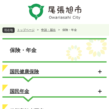
ペ
メ
ー
ニ
ジ
ュ
の
ー
先
を
頭
飛
トップページ
>
申請・届出
>
保険・年金
現在地
で
ば
す
し
本
。
て
文
本
保険・年金
文
へ
国民健康保険
国民年金