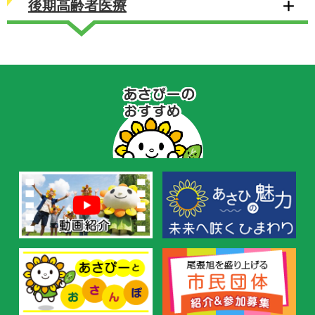
後期高齢者医療
あ
さ
ぴ
ー
の
お
す
す
め