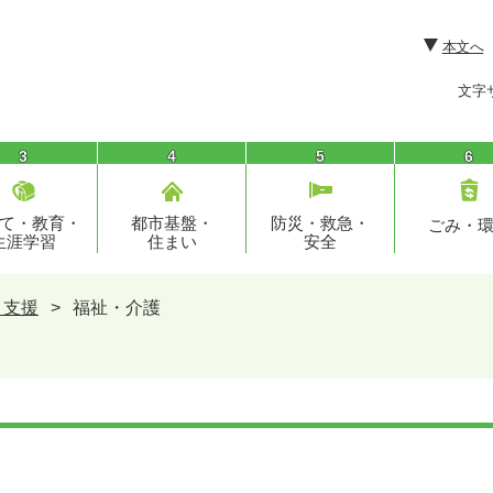
本文へ
文字
3
4
5
6
て・教育・
都市基盤・
防災・救急・
ごみ・
生涯学習
住まい
安全
・支援
>
福祉・介護