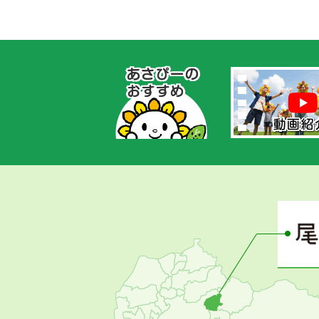
あ
さ
ぴ
ー
の
お
す
す
め