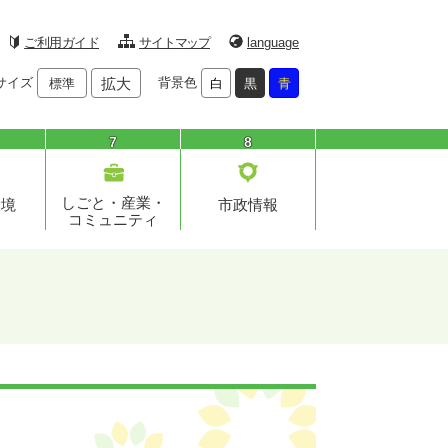
ご利用ガイド
サイトマップ
language
サイズ
拡大
背景色
標準
白
黒
青
7
8
しごと・産業・
環境
市政情報
コミュニティ