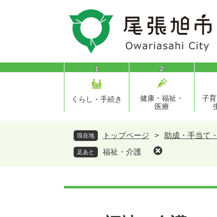
ペ
メ
ー
ニ
ジ
ュ
の
ー
先
を
頭
飛
1
2
で
ば
す
し
健康・福祉・
子育
。
て
くらし・手続き
医療
本
文
へ
トップページ
>
助成・手当て
現在地
福祉・介護
足あと
本
文