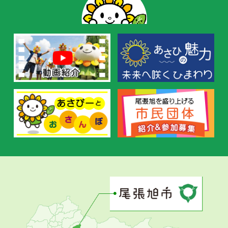
の
お
す
す
め