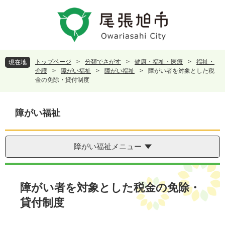
ペ
メ
ー
ニ
ジ
ュ
の
ー
先
を
頭
飛
トップページ
>
分類でさがす
>
健康・福祉・医療
>
福祉・
現在地
で
ば
介護
>
障がい福祉
>
障がい福祉
>
障がい者を対象とした税
す
し
金の免除・貸付制度
。
て
本
文
障がい福祉
へ
障がい福祉メニュー
本
文
障がい者を対象とした税金の免除・
貸付制度