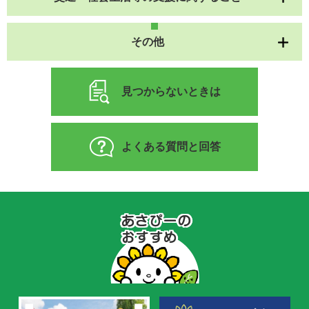
その他
見つからないときは
よくある質問と回答
あ
さ
ぴ
ー
の
お
す
す
め