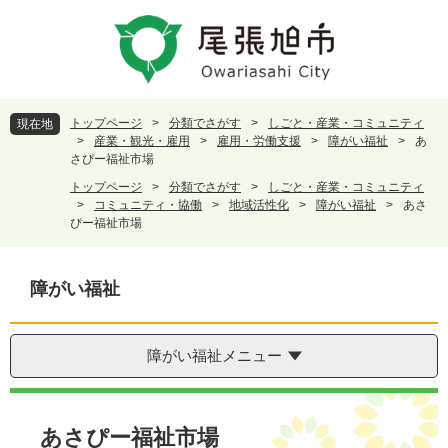
ペ
メ
ー
ニ
ジ
ュ
の
ー
先
を
頭
飛
トップページ
>
分類でさがす
>
しごと・産業・コミュニティ
現在地
で
ば
>
産業・観光・雇用
>
雇用・労働支援
>
障がい福祉
>
あ
す
し
さぴー福祉市場
。
て
トップページ
>
分類でさがす
>
しごと・産業・コミュニティ
本
>
コミュニティ・協働
>
地域活性化
>
障がい福祉
>
あさ
文
ぴー福祉市場
へ
障がい福祉
障がい福祉メニュー
本
文
あさぴー福祉市場