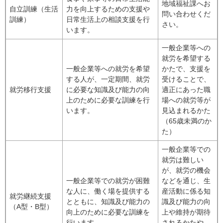
地域福祉課へお
自立訓練（生活
力を向上するための支援や
問い合わせくだ
訓練）
日常生活上の相談支援を行
さい。
います。
一般企業等への
就労を希望する
一般企業等への就労を希望
かたで、支援を
する人が、一定期間、就労
受けることで、
就労移行支援
に必要な知識及び能力の向
適正にあった職
上のために必要な訓練を行
場への就労等が
います。
見込まれるかた
（65歳未満のか
た）
一般企業等での
就労は難しい
が、就労の機会
一般企業等での就労が困難
などを通じ、生
な人に、働く場を提供する
産活動に係る知
就労継続支援
とともに、知識及び能力の
識及び能力の向
（A型・B型）
向上のために必要な訓練を
上や維持が期待
行います。
されるかたや、