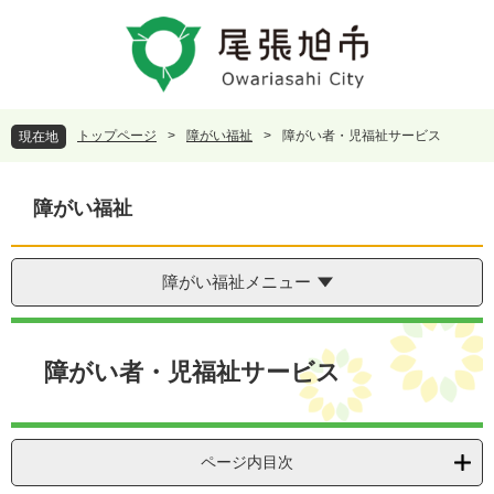
ペ
メ
ー
ニ
ジ
ュ
の
ー
先
を
頭
飛
トップページ
>
障がい福祉
>
障がい者・児福祉サービス
現在地
で
ば
す
し
。
て
障がい福祉
本
文
へ
障がい福祉メニュー
本
文
障がい者・児福祉サービス
ページ内目次