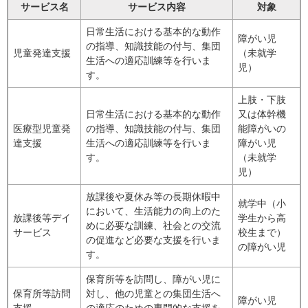
サービス名
サービス内容
対象
日常生活における基本的な動作
障がい児
の指導、知識技能の付与、集団
児童発達支援
（未就学
生活への適応訓練等を行いま
児）
す。
上肢・下肢
日常生活における基本的な動作
又は体幹機
医療型児童発
の指導、知識技能の付与、集団
能障がいの
達支援
生活への適応訓練等を行いま
障がい児
す。
（未就学
児）
放課後や夏休み等の長期休暇中
就学中（小
において、生活能力の向上のた
放課後等デイ
学生から高
めに必要な訓練、社会との交流
サービス
校生まで）
の促進など必要な支援を行いま
の障がい児
す。
保育所等を訪問し、障がい児に
保育所等訪問
対し、他の児童との集団生活へ
障がい児
支援
の適応のための専門的な支援を