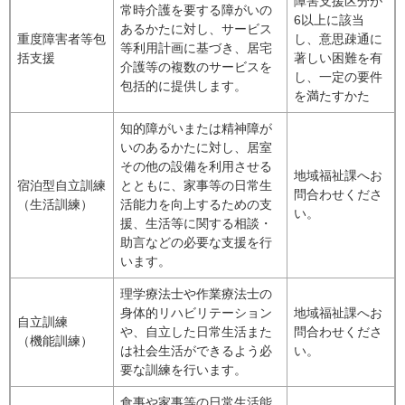
障害支援区分が
常時介護を要する障がいの
6以上に該当
あるかたに対し、サービス
重度障害者等包
し、意思疎通に
等利用計画に基づき、居宅
括支援
著しい困難を有
介護等の複数のサービスを
し、一定の要件
包括的に提供します。
を満たすかた
知的障がいまたは精神障が
いのあるかたに対し、居室
その他の設備を利用させる
地域福祉課へお
宿泊型自立訓練
とともに、家事等の日常生
問合わせくださ
（生活訓練）
活能力を向上するための支
い。
援、生活等に関する相談・
助言などの必要な支援を行
います。
理学療法士や作業療法士の
身体的リハビリテーション
地域福祉課へお
自立訓練
や、自立した日常生活また
問合わせくださ
（機能訓練）
は社会生活ができるよう必
い。
要な訓練を行います。
食事や家事等の日常生活能