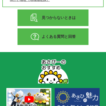
見つからないときは
よくある質問と回答
あ
さ
ぴ
ー
の
お
す
す
め