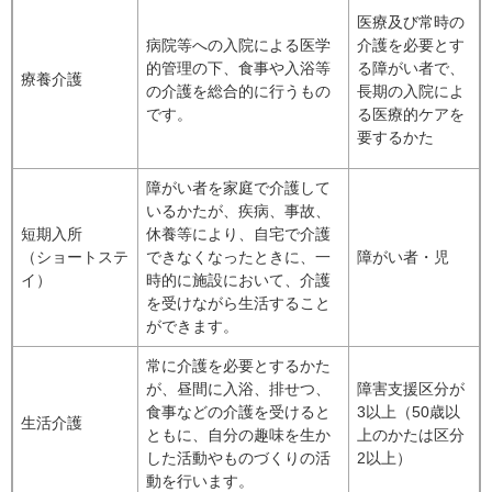
医療及び常時の
病院等への入院による医学
介護を必要とす
的管理の下、食事や入浴等
る障がい者で、
療養介護
の介護を総合的に行うもの
長期の入院によ
です。
る医療的ケアを
要するかた
障がい者を家庭で介護して
いるかたが、疾病、事故、
短期入所
休養等により、自宅で介護
（ショートステ
できなくなったときに、一
障がい者・児
イ）
時的に施設において、介護
を受けながら生活すること
ができます。
常に介護を必要とするかた
が、昼間に入浴、排せつ、
障害支援区分が
食事などの介護を受けると
3以上（50歳以
生活介護
ともに、自分の趣味を生か
上のかたは区分
した活動やものづくりの活
2以上）
動を行います。