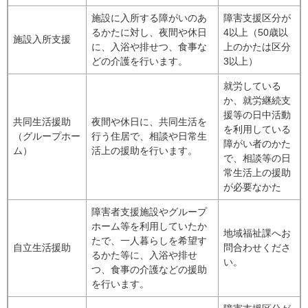
施設に入所する障がいのあ
障害支援区分が
るかたに対し、夜間や休日
4以上（50歳以
施設入所支援
に、入浴や排せつ、食事な
上のかたは区分
どの介護を行います。
3以上）
就労している
か、就労継続支
援等の日中活動
共同生活援助
夜間や休日に、共同生活を
を利用している
（グループホー
行う住居で、相談や日常生
障がい者のかた
ム）
活上の援助を行います。
で、相談等の日
常生活上の援助
が必要なかた
障害者支援施設やグループ
ホーム等を利用していたか
地域福祉課へお
たで、一人暮らしを希望す
自立生活援助
問合わせくださ
るかた等に、入浴や排せ
い。
つ、食事の介護などの援助
を行います。