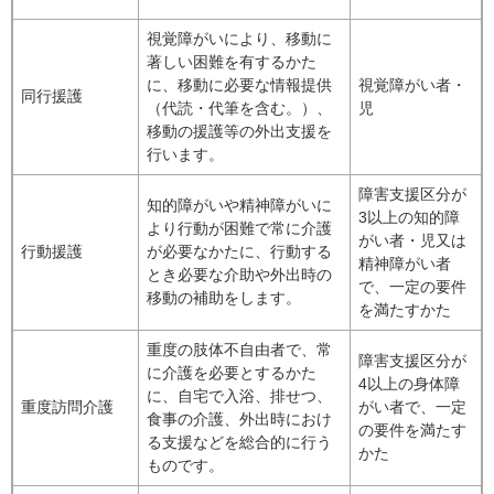
視覚障がいにより、移動に
著しい困難を有するかた
に、移動に必要な情報提供
視覚障がい者・
同行援護
（代読・代筆を含む。）、
児
移動の援護等の外出支援を
行います。
障害支援区分が
知的障がいや精神障がいに
3以上の知的障
より行動が困難で常に介護
がい者・児又は
行動援護
が必要なかたに、行動する
精神障がい者
とき必要な介助や外出時の
で、一定の要件
移動の補助をします。
を満たすかた
重度の肢体不自由者で、常
障害支援区分が
に介護を必要とするかた
4以上の身体障
に、自宅で入浴、排せつ、
重度訪問介護
がい者で、一定
食事の介護、外出時におけ
の要件を満たす
る支援などを総合的に行う
かた
ものです。