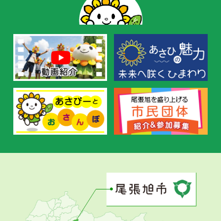
の
お
す
す
め