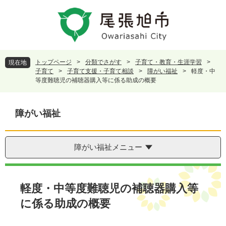
ペ
メ
ー
ニ
ジ
ュ
の
ー
先
を
頭
飛
トップページ
>
分類でさがす
>
子育て・教育・生涯学習
>
現在地
で
ば
子育て
>
子育て支援・子育て相談
>
障がい福祉
>
軽度・中
す
し
等度難聴児の補聴器購入等に係る助成の概要
。
て
本
文
障がい福祉
へ
障がい福祉メニュー
本
文
軽度・中等度難聴児の補聴器購入等
に係る助成の概要