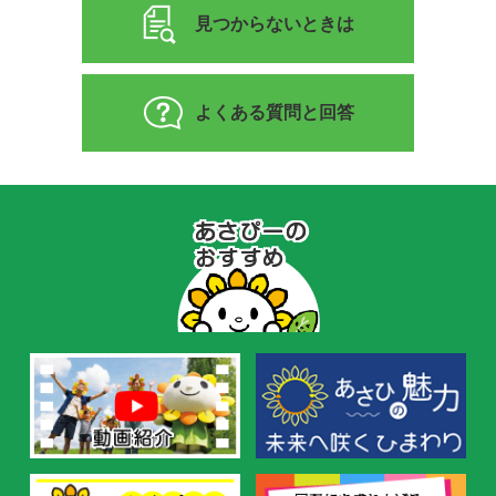
見つからないときは
よくある質問と回答
あ
さ
ぴ
ー
の
お
す
す
め