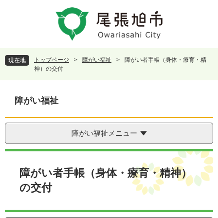
ペ
メ
ー
ニ
ジ
ュ
の
ー
先
を
頭
飛
トップページ
>
障がい福祉
>
障がい者手帳（身体・療育・精
現在地
で
ば
神）の交付
す
し
。
て
本
障がい福祉
文
へ
障がい福祉メニュー
本
文
障がい者手帳（身体・療育・精神）
の交付