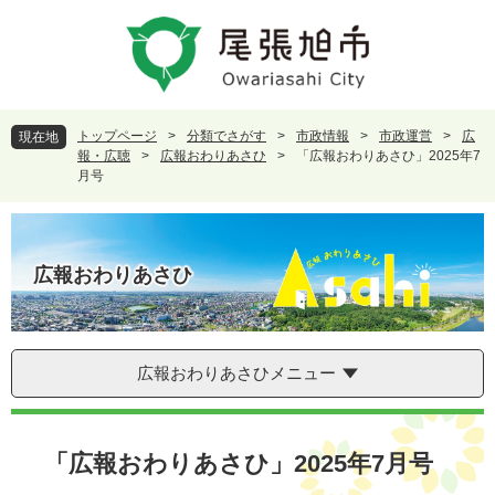
ペ
メ
ー
ニ
ジ
ュ
の
ー
先
を
頭
飛
トップページ
>
分類でさがす
>
市政情報
>
市政運営
>
広
現在地
で
ば
報・広聴
>
広報おわりあさひ
>
「広報おわりあさひ」2025年7
す
し
月号
。
て
本
文
へ
広報おわりあさひ
広報おわりあさひメニュー
本
文
「広報おわりあさひ」2025年7月号