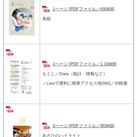
1ページ [PDFファイル／690KB]
表紙
2ページ [PDFファイル／1.03MB]
もくじ／Ⅾata（統計・情報など）
／Lineで便利に簡単アクセス他SNS／ID検索
3ページ [PDFファイル／859KB]
あさひのハイライト