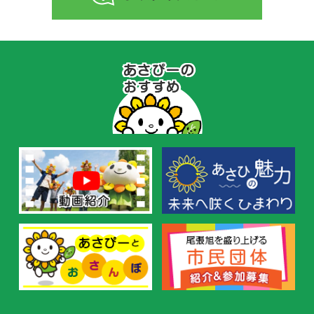
あ
さ
ぴ
ー
の
お
す
す
め