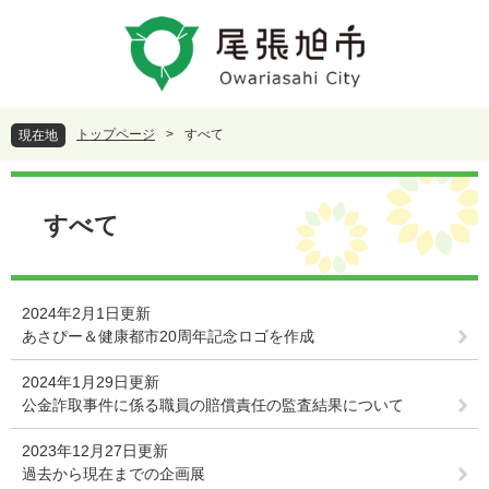
ペ
メ
ー
ニ
ジ
ュ
の
ー
先
を
頭
飛
トップページ
>
すべて
現在地
で
ば
す
し
本
。
て
文
本
すべて
文
へ
2024年2月1日更新
あさぴー＆健康都市20周年記念ロゴを作成
2024年1月29日更新
公金詐取事件に係る職員の賠償責任の監査結果について
2023年12月27日更新
過去から現在までの企画展