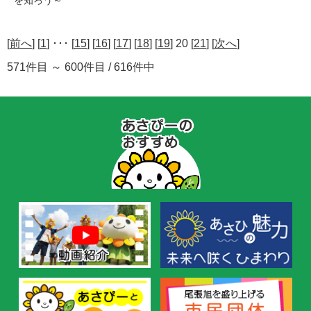
[
前へ
] [
1
] ･･･ [
15
] [
16
] [
17
] [
18
] [
19
] 20 [
21
] [
次へ
]
571件目 ～ 600件目 / 616件中
あ
さ
ぴ
ー
の
お
す
す
め