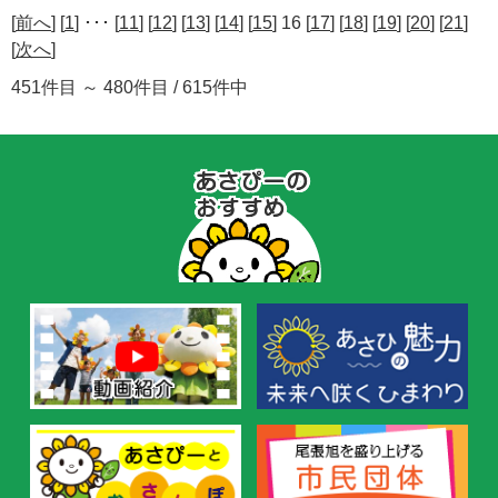
[
前へ
] [
1
] ･･･ [
11
] [
12
] [
13
] [
14
] [
15
] 16 [
17
] [
18
] [
19
] [
20
] [
21
]
[
次へ
]
451件目 ～ 480件目 / 615件中
あ
さ
ぴ
ー
の
お
す
す
め