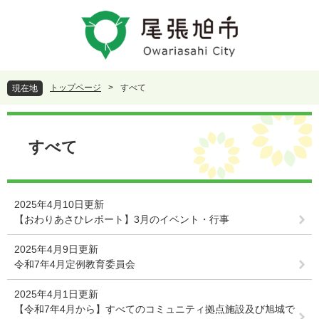
ペ
メ
ー
ニ
ジ
ュ
の
ー
先
を
頭
飛
トップページ
>
すべて
現在地
で
ば
す
し
本
。
て
文
本
すべて
文
へ
2025年4月10日更新
【おわりあさひレポート】3月のイベント・行事
2025年4月9日更新
令和7年4月定例教育委員会
2025年4月1日更新
【令和7年4月から】すべてのコミュニティ拠点施設及び旭城で