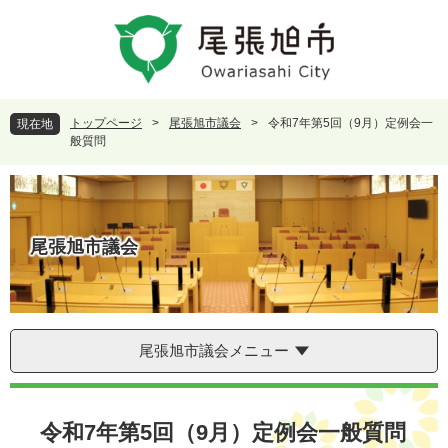
ペ
メ
ー
ニ
ジ
ュ
の
ー
先
を
頭
飛
トップページ
>
尾張旭市議会
>
令和7年第5回（9月）定例会一
現在地
で
ば
般質問
す
し
。
て
本
文
へ
尾張旭市議会
尾張旭市議会メニュー
本
文
令和7年第5回（9月）定例会一般質問