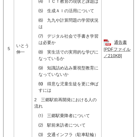
⑷ ＩＣＴ教育の現状と課題は
⑸ 生成ＡＩの活用について
⑹ 九九や計算問題の学習状況
は
⑺ デジタル社会で手書き学習
通告書
は必要か
いとう
5
[PDFファイル
伸一
⑻ 実生活での実用的な学びに
／210KB]
なっているか
⑼ 知識詰め込み重視型教育に
なっていないか
⑽ 得意な児童生徒を更に伸ば
すには
2 三郷駅前再開発における人の
流れ
⑴ 三郷駅乗降者について
⑵ 駅前来訪者について
⑶ 交通インフラ（駐車駐輪）