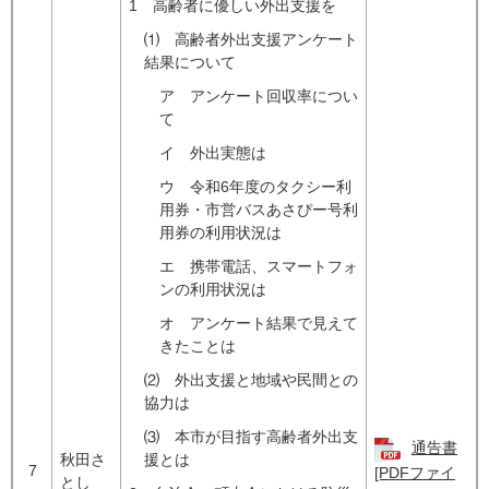
1 高齢者に優しい外出支援を
⑴ 高齢者外出支援アンケート
結果について
ア アンケート回収率につい
て
イ 外出実態は
ウ 令和6年度のタクシー利
用券・市営バスあさぴー号利
用券の利用状況は
エ 携帯電話、スマートフォ
ンの利用状況は
オ アンケート結果で見えて
きたことは
⑵ 外出支援と地域や民間との
協力は
⑶ 本市が目指す高齢者外出支
通告書
秋田さ
援とは
7
[PDFファイ
とし