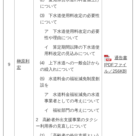
について
⑶ 下水道使用料改定の必要性
について
ア 下水道使用料改定の必要
性や理由について
イ 算定期間以降の下水道使
用料改定の見込みについて
通告書
榊原利
⑷ 上下水道への一般会計から
9
[PDFファイ
宏
の繰入れについて
ル／256KB]
⑸ 水道料金の福祉減免制度創
設を
ア 水道料金福祉減免の水道
事業者としての考えについて
イ 福祉部門の考えについて
2 高齢者外出支援事業のタクシ
ー利用券の見直しについて
⑴ 「高齢者の外出支援という