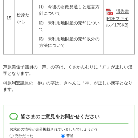
⑴ 今後の財政見通しと運営方
通告書
針について
松原た
15
[PDFファイ
かし
⑵ 未利用地財産の売却につい
ル／175KB]
て
⑶ 未利用地財産の売却以外の
方法について
芦原美佳子議員の「芦」の字は、くさかんむりに「戸」が正しい漢
字となります。
榊原利宏議員の「榊」の字は、きへんに「神」が正しい漢字となり
ます。
皆さまのご意見をお聞かせください
お求めの情報が充分掲載されていましたでしょうか？
充分だった
普通