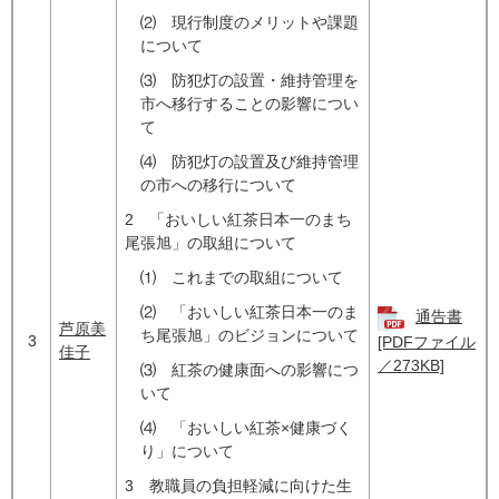
⑵ 現行制度のメリットや課題
について
⑶ 防犯灯の設置・維持管理を
市へ移行することの影響につい
て
⑷ 防犯灯の設置及び維持管理
の市への移行について
2 「おいしい紅茶日本一のまち
尾張旭」の取組について
⑴ これまでの取組について
⑵ 「おいしい紅茶日本一のま
通告書
芦原美
ち尾張旭」のビジョンについて
3
[PDFファイル
佳子
／273KB]
⑶ 紅茶の健康面への影響につ
いて
⑷ 「おいしい紅茶×健康づく
り」について
3 教職員の負担軽減に向けた生