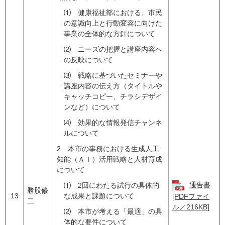
⑴ 健康福祉部における、市民
の意識向上と行動変容に向けた
事業の全体的な方針について
⑵ ニーズの把握と講座内容へ
の反映について
⑶ 戦略に基づいたセミナーや
講座内容の伝え方（タイトルや
キャッチコピー、チラシデザイ
ンなど）について
⑷ 効果的な情報発信チャンネ
ルについて
2 本市の事務における生成人工
知能（ＡＩ）活用戦略と人材育成
について
通告書
⑴ 2回にわたる試行の具体的
勝股修
13
な成果と課題について
[PDFファイ
二
ル／216KB]
⑵ 本市が考える「最適」の具
体的な要件について