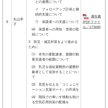
との連携について
イ フォローアップ計画と継
続的支援について
通告書
丸山幸
8
ウ 保護者への支援について
[PDFファイ
子
ル／273KB]
⑷ 保護者への周知・啓発の取
組について
3 防災・減災対策をより進める
ために
⑴ 本市の要配慮者、避難行動
要支援者の範囲について
⑵ 乳児を福祉避難所の避難対
象者として追加することについ
て
⑶ 意思を伝える「コミュニケ
ーション支援ボード」の作成を
⑷ 階段での車いす移動を助け
る空気応用担架の配備を