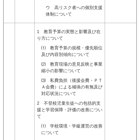
ウ 高リスク者への個別支援
体制について
1 教育予算の実態と影響及び在
り方について
⑴ 教育予算の規模・優先順位
及び内容別傾向について
⑵ 教育現場の意見反映と事業
縮小の影響について
⑶ 私費負担（後援会費・ＰＴ
Ａ会費）による補塡の有無及び
対応状況について
2 不登校児童生徒への包括的支
援と学習保障・評価の改善につい
て
⑴ 学校環境・学級運営の改善
について