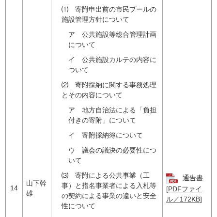
⑴ 寄附申出前の市民プールの
施設管理方針について
ア 公共施設等総合管理計画
について
イ 公共施設カルテの内容に
ついて
⑵ 寄附採納に関する事務処理
とその内容について
ア 地方自治法による「負担
付きの寄附」について
イ 寄附採納簿について
ウ 議会の議決の必要性につ
いて
⑶ 寄附による公共事業（工
通告書
山下幹
事）と指名事業者による入札等
14
[PDFファイ
雄
の契約による事業の違いと安全
ル／172KB]
性について