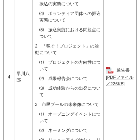
振込の実態について
⑷ ボランティア団体への振込
実態について
⑸ 振込実態における問題点に
ついて
2 「稼ぐ！プロジェクト」の始
動について
⑴ プロジェクトの方向性につ
いて
通告書
早川八
4
[PDFファイル
⑵ 成果報告会について
郎
／226KB]
⑶ 成功体験からの出発につい
て
3 市民プールの未来像について
⑴ オープニングイベントにつ
いて
⑵ ネーミングについて