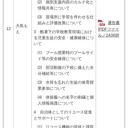
⑵ 個別支援内容のカルテ化と
情報共有について
⑶ 居場所に学習を伴わせる仕
通告書
組みと評価改善について
大島も
12
[PDFファイ
え
3 酷暑下の学校教育現場におけ
ル／243KB]
る児童生徒の安全・健康確保につ
いて
⑴ プール授業時のプールサイ
ド等の安全確保について
⑵ 部活動後の下校に備えた水
分補給等について
⑶ 水筒を忘れた生徒の体育授
業参加について
⑷ 体操服への名字の刺繍と個
人情報保護について
4 自治体としてのリユース促進
とサポートについて
⑴ リユース機能の現状と課題