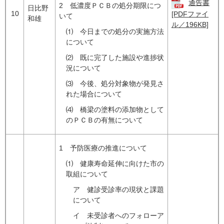
通告書
2 低濃度ＰＣＢの処分期限につ
日比野
10
[PDFファイ
いて
和雄
ル／196KB]
⑴ 今日までの処分の実施方法
について
⑵ 既に完了した施設や進捗状
況について
⑶ 今後、処分対象物が発見さ
れた場合について
⑷ 橋梁の塗料の添加物として
のＰＣＢの有無について
1 予防医療の推進について
⑴ 健康寿命延伸に向けた市の
取組について
ア 健診受診率の現状と課題
について
イ 未受診者へのフォローア