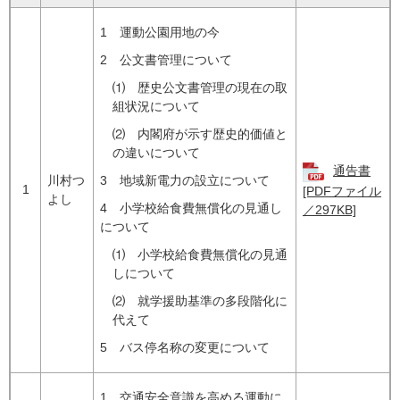
1 運動公園用地の今
2 公文書管理について
⑴ 歴史公文書管理の現在の取
組状況について
⑵ 内閣府が示す歴史的価値と
の違いについて
通告書
川村つ
3 地域新電力の設立について
1
[PDFファイル
よし
4 小学校給食費無償化の見通し
／297KB]
について
⑴ 小学校給食費無償化の見通
しについて
⑵ 就学援助基準の多段階化に
代えて
5 バス停名称の変更について
1 交通安全意識を高める運動に