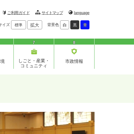
ご利用ガイド
サイトマップ
language
サイズ
拡大
背景色
標準
白
黒
青
7
8
しごと・産業・
環境
市政情報
コミュニティ