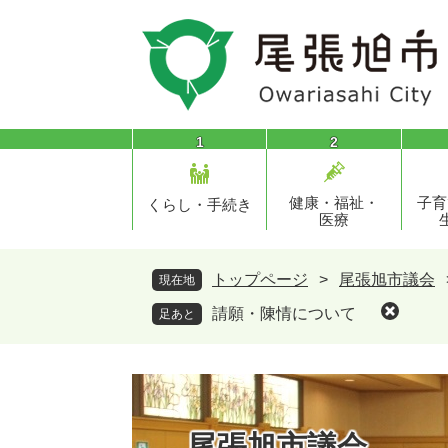
ペ
メ
ー
ニ
ジ
ュ
の
ー
先
を
頭
飛
1
2
で
ば
す
し
健康・福祉・
子育
。
て
くらし・手続き
医療
本
文
へ
トップページ
>
尾張旭市議会
現在地
請願・陳情について
足あと
尾張旭市議会