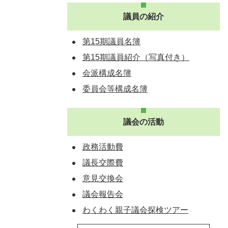
議員の紹介
第15期議員名簿
第15期議員紹介（写真付き）
会派構成名簿
委員会等構成名簿
議会の活動
政務活動費
議長交際費
意見交換会
議会報告会
わくわく親子議会探検ツアー