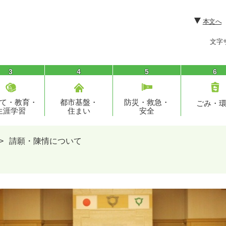
本文へ
文字
3
4
5
6
て・教育・
都市基盤・
防災・救急・
ごみ・
生涯学習
住まい
安全
>
請願・陳情について