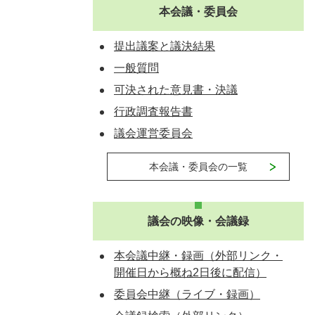
本会議・委員会
提出議案と議決結果
一般質問
可決された意見書・決議
行政調査報告書
議会運営委員会
本会議・委員会の一覧
議会の映像・会議録
本会議中継・録画（外部リンク・
開催日から概ね2日後に配信）
委員会中継（ライブ・録画）