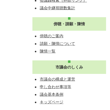
会議録検索（外部リンク）
議会中継視聴数集計
傍聴・請願・陳情
傍聴のご案内
請願・陳情について
陳情一覧
市議会のしくみ
市議会の構成と運営
申し合わせ事項等
議会基本条例
キッズページ