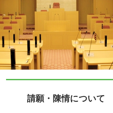
本
文
請願・陳情について