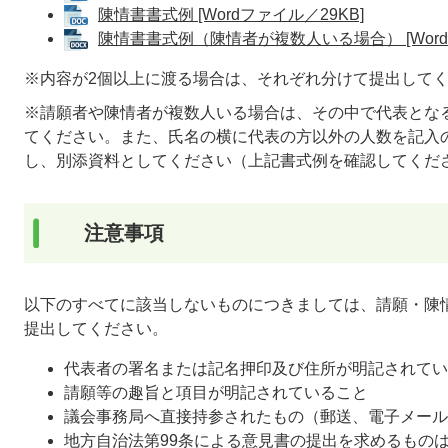
陳情書書式例 [Wordファイル／29KB]
陳情書書式例（陳情者が複数人いる場合） [Word
※内容が2個以上に渡る場合は、それぞれ分けて提出して
※請願者や陳情者が複数人いる場合は、その中で代表とな
てください。また、氏名の横に代表の方以外の人数を記入
し、別添資料としてください（上記書式例を確認してくだ
注意事項
以下のすべてに該当しないものにつきましては、請願・陳
提出してください。
代表者の署名または記名押印及び住所が明記されてい
請願等の趣旨と項目が明記されていること
議会事務局へ直接持参されたもの（郵送、電子メール
地方自治法第99条による意見書の提出を求めるもの