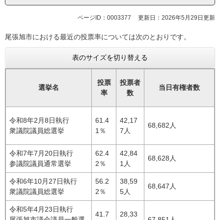
ページID：0003377
更新日：2026年5月29日更新
尾張旭市における最近の投票率については次のとおりです。
表のサイズを切り替える
投票
投票者
選挙名
当日有権者数
率
数
令和8年2月8日執行
61.4
42,17
68,682人
衆議院議員総選挙
1％
7人
令和7年7月20日執行
62.4
42,84
68,628人
参議院議員通常選挙
2％
1人
令和6年10月27日執行
56.2
38,59
68,647人
衆議院議員総選挙
2％
5人
令和5年4月23日執行
41.7
28,33
尾張旭市議会議員一般選
67,851人