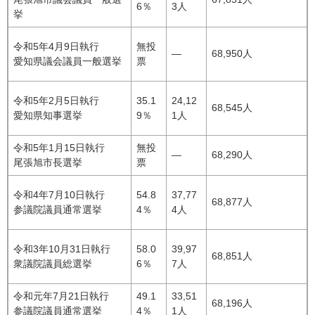
6％
3人
挙
令和5年4月9日執行
無投
―
68,950人
愛知県議会議員一般選挙​
票
令和5年2月5日執行
35.1
24,12
68,545人
愛知県知事選挙​
9％
1人
令和5年1月15日執行
無投
―
68,290人
尾張旭市長選挙
票
令和4年7月10日執行
54.8
37,77
68,877人
参議院議員通常選挙
4％
4人
令和3年10月31日執行
58.0
39,97
68,851人
衆議院議員総選挙
6％
7人
令和元年7月21日執行
49.1
33,51
68,196人
参議院議員通常選挙
4％
1人