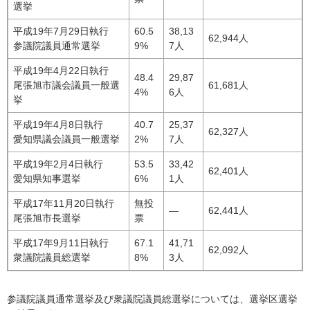
選挙
平成19年7月29日執行
60.5
38,13
62,944人
参議院議員通常選挙
9%
7人
平成19年4月22日執行
48.4
29,87
尾張旭市議会議員一般選
61,681人
4%
6人
挙
平成19年4月8日執行
40.7
25,37
62,327人
愛知県議会議員一般選挙
2%
7人
平成19年2月4日執行
53.5
33,42
62,401人
愛知県知事選挙
6%
1人
平成17年11月20日執行
無投
―
62,441人
尾張旭市長選挙
票
平成17年9月11日執行
67.1
41,71
62,092人
衆議院議員総選挙
8%
3人
参議院議員通常選挙及び衆議院議員総選挙については、選挙区選挙