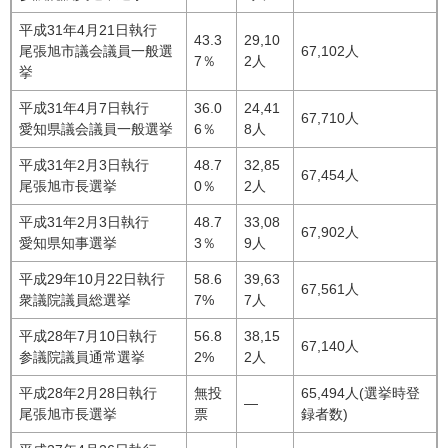
平成31年4月21日執行
43.3
29,10
尾張旭市議会議員一般選
67,102人
7％
2人
挙
平成31年4月7日執行
36.0
24,41
67,710人
愛知県議会議員一般選挙
6％
8人
平成31年2月3日執行
48.7
32,85
67,454人
尾張旭市長選挙
0％
2人
平成31年2月3日執行
48.7
33,08
67,902人
愛知県知事選挙
3％
9人
平成29年10月22日執行
58.6
39,63
67,561人
衆議院議員総選挙
7%
7人
平成28年7月10日執行
56.8
38,15
67,140人
参議院議員通常選挙
2%
2人
平成28年2月28日執行
無投
65,494人(選挙時登
―
尾張旭市長選挙
票
録者数)