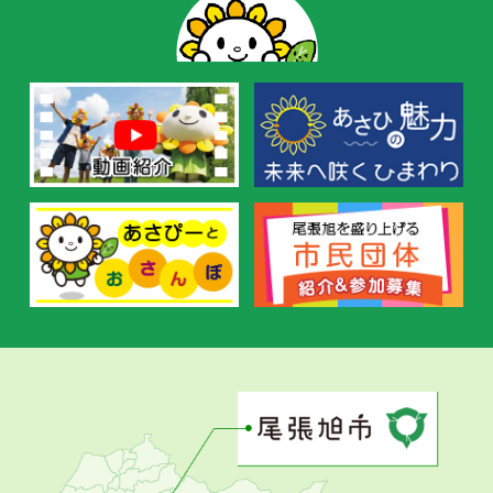
ー
の
お
す
す
め