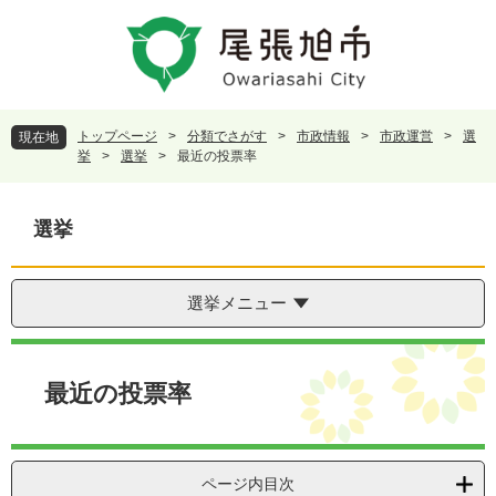
ペ
メ
ー
ニ
ジ
ュ
の
ー
先
を
頭
飛
トップページ
>
分類でさがす
>
市政情報
>
市政運営
>
選
現在地
で
ば
挙
>
選挙
>
最近の投票率
す
し
。
て
本
選挙
文
へ
選挙メニュー
本
文
最近の投票率
ページ内目次