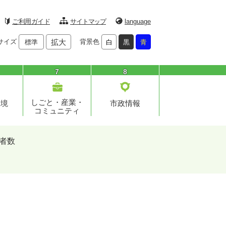
ご利用ガイド
サイトマップ
language
サイズ
拡大
背景色
標準
白
黒
青
7
8
しごと・産業・
環境
市政情報
コミュニティ
者数