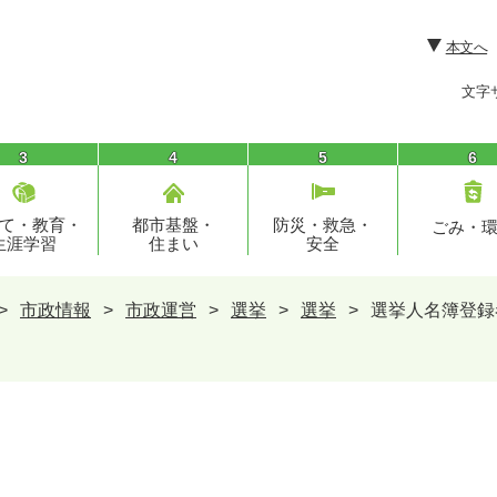
本文へ
文字
3
4
5
6
て・教育・
都市基盤・
防災・救急・
ごみ・
生涯学習
住まい
安全
>
市政情報
>
市政運営
>
選挙
>
選挙
>
選挙人名簿登録