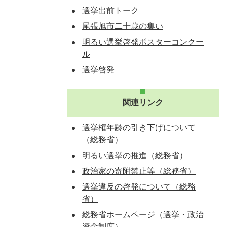
選挙出前トーク
尾張旭市二十歳の集い
明るい選挙啓発ポスターコンクー
ル
選挙啓発
関連リンク
選挙権年齢の引き下げについて
（総務省）
明るい選挙の推進（総務省）
政治家の寄附禁止等（総務省）
選挙違反の啓発について（総務
省）
総務省ホームページ（選挙・政治
資金制度）