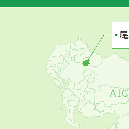
あ
さ
ぴ
ー
の
お
す
す
め