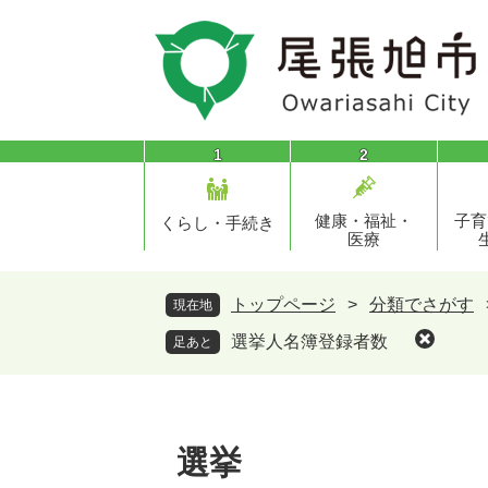
ペ
メ
ー
ニ
ジ
ュ
の
ー
先
を
頭
飛
1
2
で
ば
す
し
健康・福祉・
子育
。
て
くらし・手続き
医療
本
文
へ
トップページ
>
分類でさがす
現在地
選挙人名簿登録者数
足あと
選挙