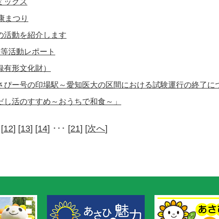
ミックス
康まつり
の活動を紹介します
会等活動レポート
録有形文化財）
さぴー号の印場駅～愛知医大の区間における試験運行の終了に
だし活のすすめ～おうちで和食～」
 [
12
] [
13
] [
14
] ･･･ [
21
] [
次へ
]