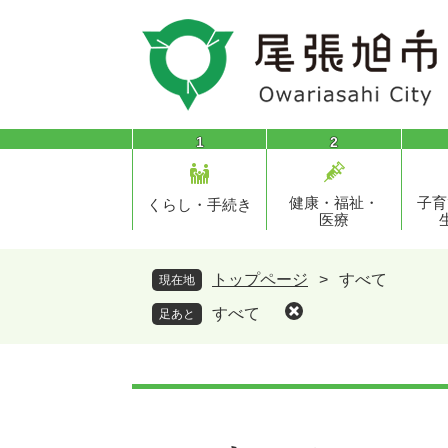
ペ
メ
ー
ニ
ジ
ュ
の
ー
先
を
頭
飛
1
2
で
ば
す
し
健康・福祉・
子育
。
て
くらし・手続き
医療
本
文
へ
トップページ
>
すべて
現在地
すべて
足あと
本
文