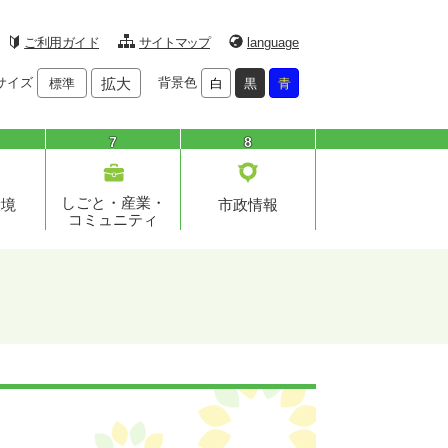
ご利用ガイド
サイトマップ
language
サイズ
拡大
背景色
標準
白
黒
青
7
8
しごと・産業・
環境
市政情報
コミュニティ