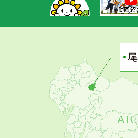
あ
さ
ぴ
ー
の
お
す
す
め