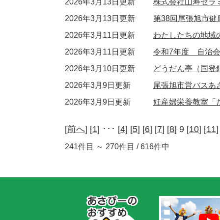
2026年3月13日更新
株式会社山寿セラ
2026年3月13日更新
第38回尾張旭市健
2026年3月11日更新
わたしたちの地域
2026年3月11日更新
令和7年度 自治
2026年3月10日更新
どうだん亭（国登
2026年3月9日更新
尾張旭市営バスあ
2026年3月9日更新
妊産婦栄養教室「
[
前へ
] [
1
] ･･･ [
4
] [
5
] [
6
] [
7
] [
8
] 9 [
10
] [
11
]
241件目 ～ 270件目 / 616件中