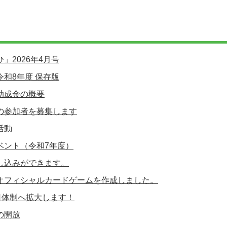
」2026年4月号
和8年度 保存版
助成金の概要
の参加者を募集します
活動
ベント（令和7年度）
し込みができます。
オフィシャルカードゲームを作成しました。
日体制へ拡大します！
の開放