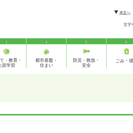
本文へ
文字
3
4
5
6
て・教育・
都市基盤・
防災・救急・
ごみ・
生涯学習
住まい
安全