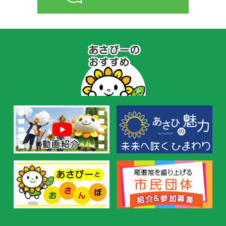
あ
さ
ぴ
ー
の
お
す
す
め