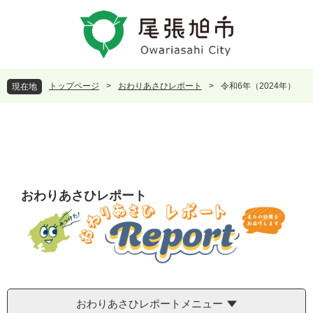
ペ
メ
ー
ニ
ジ
ュ
の
ー
先
を
頭
飛
トップページ
>
おわりあさひレポート
>
令和6年（2024年）
現在地
で
ば
す
し
。
て
本
文
へ
おわりあさひレポート
おわりあさひレポートメニュー