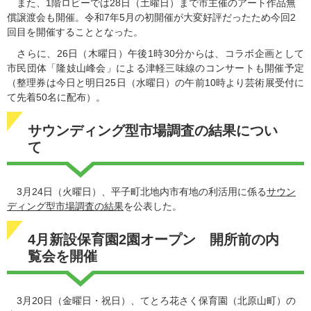
また、1階ロビーでは28日（土曜日）まで市主催のアート作品無
償譲渡会も開催。令和7年5月の初開催が大変好評だったため今回2
回目を開催することとなった。
さらに、26日（木曜日）午後1時30分からは、コラボ企画として
市民団体「隆妓山峰会」による津軽三味線のコンサートも開催予定
（整理券は今日と明日25日（水曜日）の午前10時より芸術展受付に
て先着50名に配布）。
サウンディング型市場調査の結果につい
て
3月24日（火曜日）、平子町北地内市有地の利活用に係る
サウン
ディング型市場調査の結果
を公表した。
4月新設保育園2園オープン 開所前の内
覧会を開催
3月20日（金曜日・祝日）、てとろ花さく保育園（北原山町）の