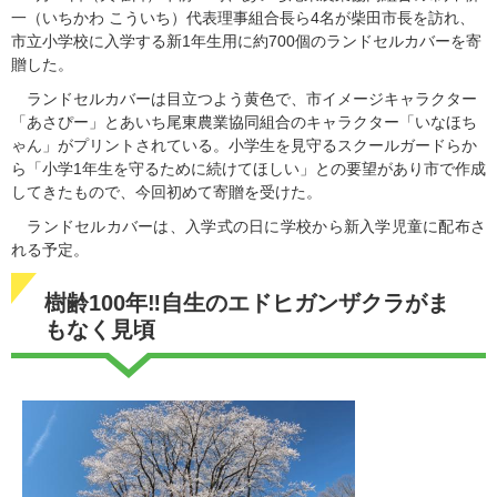
一（いちかわ こういち）代表理事組合長ら4名が柴田市長を訪れ、
市立小学校に入学する新1年生用に約700個のランドセルカバーを寄
贈した。
ランドセルカバーは目立つよう黄色で、市イメージキャラクター
「あさぴー」とあいち尾東農業協同組合のキャラクター「いなほち
ゃん」がプリントされている。小学生を見守るスクールガードらか
ら「小学1年生を守るために続けてほしい」との要望があり市で作成
してきたもので、今回初めて寄贈を受けた。
ランドセルカバーは、入学式の日に学校から新入学児童に配布さ
れる予定。
樹齢100年‼自生のエドヒガンザクラがま
もなく見頃