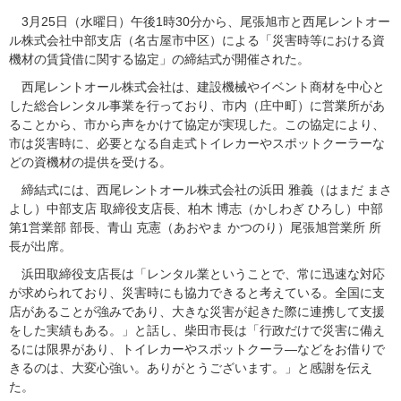
3月25日（水曜日）午後1時30分から、尾張旭市と西尾レントオー
ル株式会社中部支店（名古屋市中区）による「災害時等における資
機材の賃貸借に関する協定」の締結式が開催された。
西尾レントオール株式会社は、建設機械やイベント商材を中心と
した総合レンタル事業を行っており、市内（庄中町）に営業所があ
ることから、市から声をかけて協定が実現した。この協定により、
市は災害時に、必要となる自走式トイレカーやスポットクーラーな
どの資機材の提供を受ける。
締結式には、西尾レントオール株式会社の浜田 雅義（はまだ まさ
よし）中部支店 取締役支店長、柏木 博志（かしわぎ ひろし）中部
第1営業部 部長、青山 克憲（あおやま かつのり）尾張旭営業所 所
長が出席。
浜田取締役支店長は「レンタル業ということで、常に迅速な対応
が求められており、災害時にも協力できると考えている。全国に支
店があることが強みであり、大きな災害が起きた際に連携して支援
をした実績もある。」と話し、柴田市長は「行政だけで災害に備え
るには限界があり、トイレカーやスポットクーラ―などをお借りで
きるのは、大変心強い。ありがとうございます。」と感謝を伝え
た。