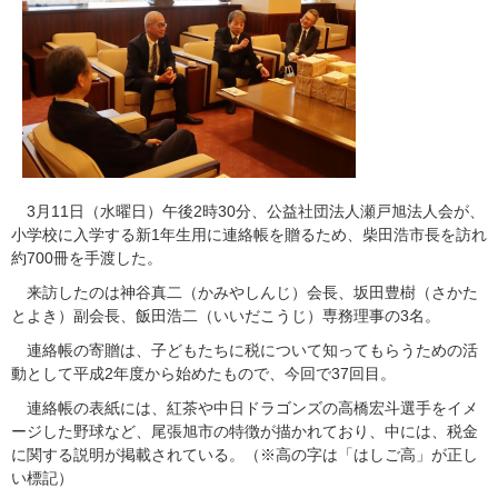
3月11日（水曜日）午後2時30分、公益社団法人瀬戸旭法人会が、
小学校に入学する新1年生用に連絡帳を贈るため、柴田浩市長を訪れ
約700冊を手渡した。
来訪したのは神谷真二（かみやしんじ）会長、坂田豊樹（さかた
とよき）副会長、飯田浩二（いいだこうじ）専務理事の3名。
連絡帳の寄贈は、子どもたちに税について知ってもらうための活
動として平成2年度から始めたもので、今回で37回目。
連絡帳の表紙には、紅茶や中日ドラゴンズの高橋宏斗選手をイメ
ージした野球など、尾張旭市の特徴が描かれており、中には、税金
に関する説明が掲載されている。（※高の字は「はしご高」が正し
い標記）