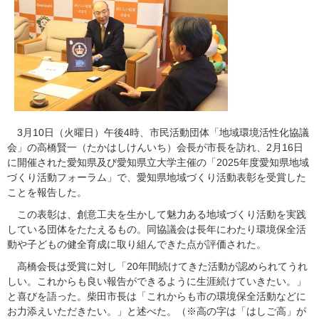
3月10日（火曜日）午後4時、市民活動団体「地域環境活性化協議
会」の高橋賢一（たかはしけんいち）会長が市長を訪れ、2月16日
に開催された愛知県及び愛知県立大学主催の「2025年度愛知県地域
づくり活動フォーラム」で、愛知県地域づくり活動表彰を受賞した
ことを報告した。
この表彰は、創意工夫を生かして魅力ある地域づくり活動を実践
している団体をたたえるもの。同協議会は長年にわたり環境保全活
動や子どもの健全育成に取り組んできた点が評価された。
高橋会長は受賞に対し「20年間続けてきた活動が認められてうれ
しい。これからも良い報告ができるように生涯続けていきたい。」
と喜びを語った。柴田市長は「これからも市の環境保全活動などに
お力添えいただきたい。」と述べた。（※高の字は「はしご高」が