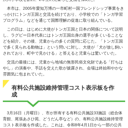
本市は、2005年愛知万博の一市町村一国フレンドシップ事業をき
っかけにトンガ王国と交流を続けており、小学校での「トンガ学習
プログラム」などを通じて国際理解の促進に取り組んでいる。
この日は、はじめに大使がトンガ王国と日本の関係について説明
し、ラグビー日本代表にはトンガ王国出身の選手が多くいることな
どを紹介。その後、児童からの多くの質問に応じた。「トンガ王国
で多く見られる動物は」という問いに対し、大使が「犬が放し飼い
されており、町中で見かける」と答えると児童らは驚いていた。
交流の最後には、児童から地域の無形民俗文化財である「打ちは
やし」の演奏や、手話を交えた歌が披露され、会場は終始和やかな
雰囲気に包まれていた。
有料公共施設維持管理コスト表示板を作
成
3月16日（月曜日）、市が所有する有料公共施設33施設（総合体
育館、尾張あさひ苑、どうだん亭など）の、有料公共施設維持管理
コスト表示板を作成した。これは、令和8年4月1日から一部の公共