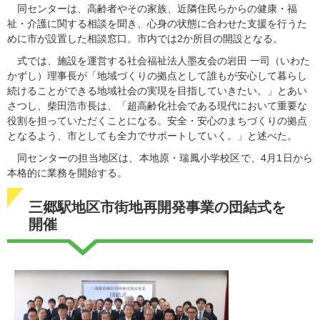
同センターは、高齢者やその家族、近隣住民らからの健康・福
祉・介護に関する相談を聞き、心身の状態に合わせた支援を行うた
めに市が設置した相談窓口。市内では2か所目の開設となる。
式では、施設を運営する社会福祉法人墨友会の岩田 一司（いわた
かずし）理事長が「地域づくりの拠点として誰もが安心して暮らし
続けることができる地域社会の実現を目指していきたい。」とあい
さつし、柴田浩市長は、「超高齢化社会である現代において重要な
役割を担っていただくことになる。安全・安心のまちづくりの拠点
となるよう、市としても全力でサポートしていく。」と述べた。
同センターの担当地区は、本地原・瑞鳳小学校区で、4月1日から
本格的に業務を開始する。
三郷駅地区市街地再開発事業の団結式を
開催