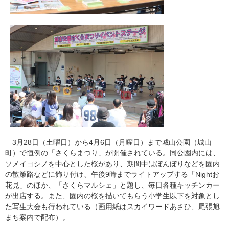
3月28日（土曜日）から4月6日（月曜日）まで城山公園（城山
町）で恒例の「さくらまつり」が開催されている。同公園内には、
ソメイヨシノを中心とした桜があり、期間中はぼんぼりなどを園内
の散策路などに飾り付け、午後9時までライトアップする「Nightお
花見」のほか、「さくらマルシェ」と題し、毎日各種キッチンカー
が出店する。また、園内の桜を描いてもらう小学生以下を対象とし
た写生大会も行われている（画用紙はスカイワードあさひ、尾張旭
まち案内で配布）。