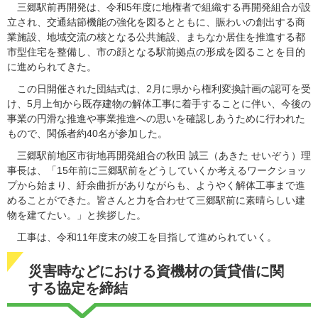
三郷駅前再開発は、令和5年度に地権者で組織する再開発組合が設
立され、交通結節機能の強化を図るとともに、賑わいの創出する商
業施設、地域交流の核となる公共施設、まちなか居住を推進する都
市型住宅を整備し、市の顔となる駅前拠点の形成を図ることを目的
に進められてきた。
この日開催された団結式は、2月に県から権利変換計画の認可を受
け、5月上旬から既存建物の解体工事に着手することに伴い、今後の
事業の円滑な推進や事業推進への思いを確認しあうために行われた
もので、関係者約40名が参加した。
三郷駅前地区市街地再開発組合の秋田 誠三（あきた せいぞう）理
事長は、「15年前に三郷駅前をどうしていくか考えるワークショッ
プから始まり、紆余曲折がありながらも、ようやく解体工事まで進
めることができた。皆さんと力を合わせて三郷駅前に素晴らしい建
物を建てたい。」と挨拶した。
工事は、令和11年度末の竣工を目指して進められていく。
災害時などにおける資機材の賃貸借に関
する協定を締結