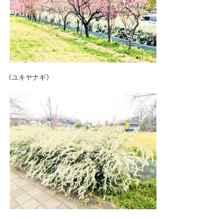
《ユキヤナギ》