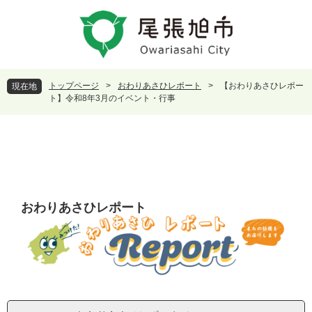
ペ
メ
ー
ニ
ジ
ュ
の
ー
先
を
頭
飛
トップページ
>
おわりあさひレポート
>
【おわりあさひレポー
現在地
で
ば
ト】令和8年3月のイベント・行事
す
し
。
て
本
文
へ
おわりあさひレポート