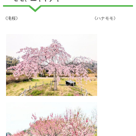
《滝桜》 《ハナモモ》