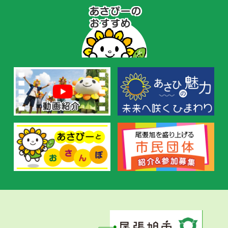
あ
さ
ぴ
ー
の
お
す
す
め