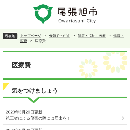
ペ
メ
ー
ニ
ジ
ュ
の
ー
先
を
頭
飛
トップページ
>
分類でさがす
>
健康・福祉・医療
>
健康・
現在地
で
ば
医療
>
医療費
す
し
。
て
本
本
文
医療費
文
へ
気をつけましょう
2023年3月20日更新
第三者による傷害の際には届出を！